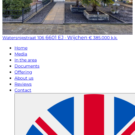
6601 EJ · Wijchen
Watersnipstraat 106
€ 385.000 k.k.
Home
Media
In the area
Documents
Offering
About us
Reviews
Contact