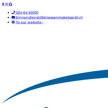
024 64 90100
binnendienst@driessenmakelaardij.nl
To our website ›