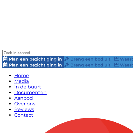
Plan een bezichtiging in
Breng een bod uit!
Waard
Plan een bezichtiging in
Breng een bod uit!
Waard
Home
Media
In de buurt
Documenten
Aanbod
Over ons
Reviews
Contact