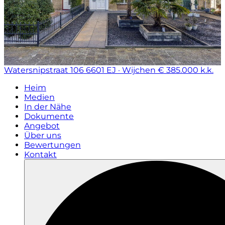
Watersnipstraat 106
6601 EJ · Wijchen
€ 385.000 k.k.
Heim
Medien
In der Nähe
Dokumente
Angebot
Über uns
Bewertungen
Kontakt